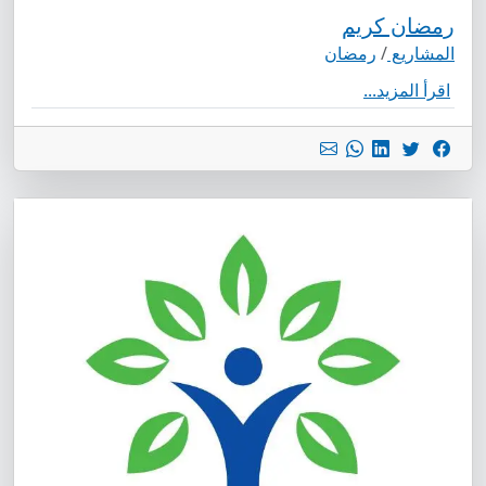
رمضان كريم
المشاريع
/
رمضان
اقرأ المزيد...