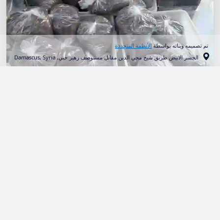
تم تصميمه وبنائه بواسطة
الأنظمة المتجددة
الجسر الابيض طريق شيخ محي الدين مقابل مستوصف زهير حبي, Damascus, Syria
توزيع المساعات اليومي
المشاريع
/
رمضان
مستمرين بفضل الله وبدعم أهل الخير بحملة رمضان الخير
والنصر . وزعت جمعية الغيث يوم الاثنين الموافق لـ 17
رمضان 1446 هـ 50 كيلو صفيحة 40 �
اقرأ المزيد...