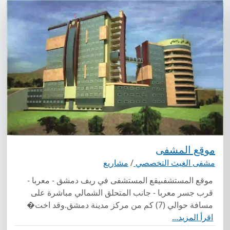
موقع المشفى
مشفى الغيث التخصصي
/
مشاريع
موقع المستشفىيقع المستشفى في ريف دمشق - معربا -
قرب جسر معربا - جانب المتحلق الشمالي مباشرة على
مسافة حوالي (7) كم من مركز مدينة دمشق.وقد اخت�
اقرأ المزيد...