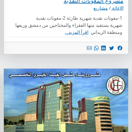
مشروع المعونات النقدية
الاغاثة
/
مشاريع
1-معونات نقدية شهرية طارئة 2-معونات نقدية
شهرية يستفيد منها الفقراء والمحتاجين من دمشق وريفها
ومنطقة الزبداني
اقرأ المزيد...