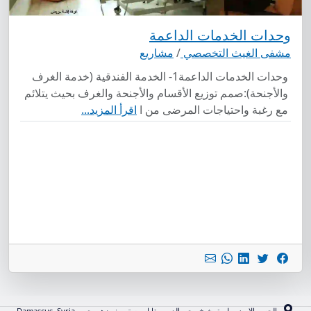
وحدات الخدمات الداعمة
مشفى الغيث التخصصي
/
مشاريع
وحدات الخدمات الداعمة1- الخدمة الفندقية (خدمة الغرف
والأجنحة):صمم توزيع الأقسام والأجنحة والغرف بحيث يتلائم
مع رغبة واحتياجات المرضى من ا
اقرأ المزيد...
الجسر الابيض طريق شيخ محي الدين مقابل مستوصف زهير حبي, Damascus, Syria